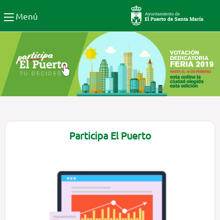
Participa El Puerto de Santa
Menú
Participa El Puerto