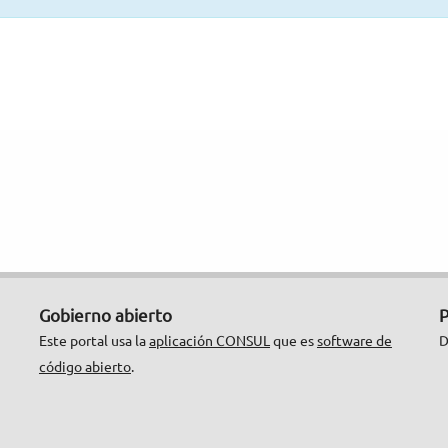
Gobierno abierto
P
Este portal usa la
aplicación CONSUL
que es
software de
D
código abierto
.