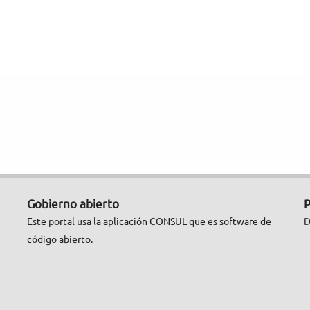
Gobierno abierto
P
Este portal usa la
aplicación CONSUL
que es
software de
D
código abierto
.