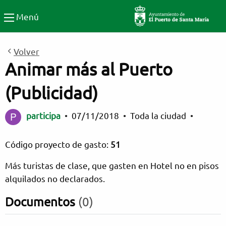
Participa El Puerto de Santa
Menú
Volver
Animar más al Puerto
(Publicidad)
participa
•
07/11/2018
•
Toda la ciudad
•
Código proyecto de gasto:
51
Más turistas de clase, que gasten en Hotel no en pisos
alquilados no declarados.
Documentos
(0)