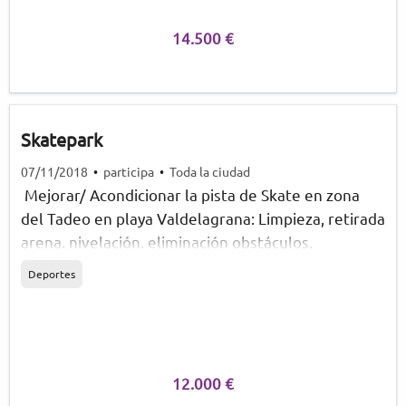
colectivo.
14.500 €
Skatepark
07/11/2018
•
participa
•
Toda la ciudad
Mejorar/ Acondicionar la pista de Skate en zona
del Tadeo en playa Valdelagrana: Limpieza, retirada
arena, nivelación, eliminación obstáculos,
barandillas, puntos de luz, barrera para evitar
Deportes
cumulo arena, perimetración, etc. (valorada en
presupuestos participativos 2017 por 4331 e)
12.000 €