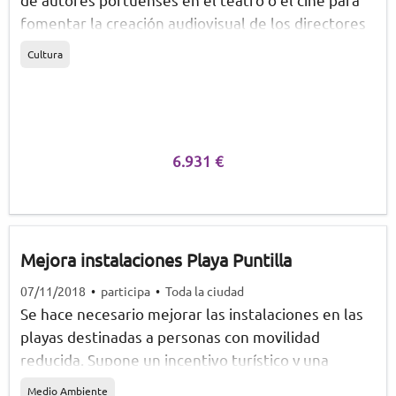
fomentar la creación audiovisual de los directores
de la ciudad y en los que haya distintos premios.
Cultura
6.931 €
Mejora instalaciones Playa Puntilla
07/11/2018
•
participa
•
Toda la ciudad
Se hace necesario mejorar las instalaciones en las
playas destinadas a personas con movilidad
reducida. Supone un incentivo turístico y una
mejora de la calidad de vida de quienes las utilizan.
Medio Ambiente