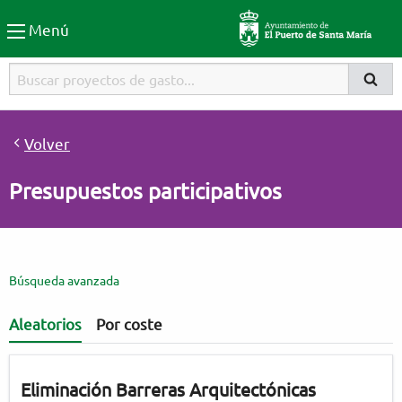
Participa El Puerto de Santa
Menú
Buscador
Buscar
Busca
Volver
Presupuestos participativos
Búsqueda avanzada
Aleatorios
Por coste
Eliminación Barreras Arquitectónicas