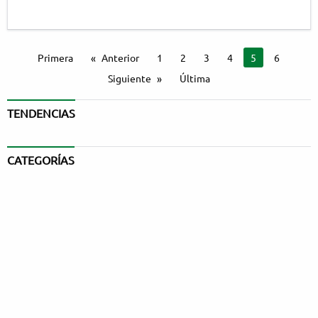
Primera
Anterior
1
2
3
4
Estás en la pág
5
6
Siguiente
Última
TENDENCIAS
CATEGORÍAS