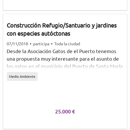
Construcción Refugio/Santuario y jardines
con especies autóctonas
07/11/2018
•
participa
•
Toda la ciudad
Desde la Asociación Gatos de el Puerto tenemos
una propuesta muy interesante para el asunto de
los gatos en el municipio del Puerto de Santa María
y es la de construir en un terreno que nos cediera
Medio Ambiente
el propio Consistorio pues un Refugio/Santuario
para albergar a la mayor cantidad de felinos de las
colonias que hay dispersas en este municipio. Y
además como somos amantes de la Naturaleza y
cuidamos de ella quisiéramos incluir alrededor o
25.000 €
dentro de dicho Refugio/Santuario unos jardines
con especies autóctonas de esta zona, repoblando