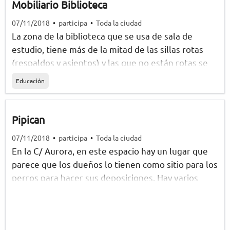
Mobiliario Biblioteca
07/11/2018
•
participa
•
Toda la ciudad
La zona de la biblioteca que se usa de sala de
estudio, tiene más de la mitad de las sillas rotas
(respaldos y asientos) y las que no están rotas se
mueven y hacen mucho ruido. Por favor repongan
Educación
este mobiliario.
Pipican
07/11/2018
•
participa
•
Toda la ciudad
En la C/ Aurora, en este espacio hay un lugar que
parece que los dueños lo tienen como sitio para los
perros para hacer sus deposiciones. Hay varios
vecinos que no se responsabilizan de sus animales,
y dejan la acera de la calle llena de excrementos,
con la insalubridad y y mal olor que esto conlleva.