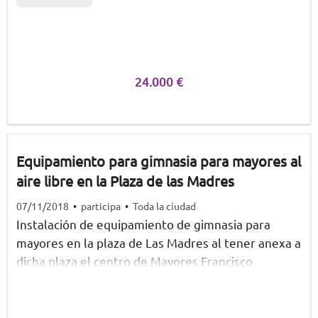
Por el importante coste proponemos hacerlo por
fases, proponiendo este año dotar una nueva carpa
de sombra y un módulo dotado con camilla de
transferencia y ducha. En años sucesivos se
acometerán el resto de instalaciones necesarias.
24.000 €
Equipamiento para gimnasia para mayores al
aire libre en la Plaza de las Madres
07/11/2018
•
participa
•
Toda la ciudad
Instalación de equipamiento de gimnasia para
mayores en la plaza de Las Madres al tener anexa a
dicha plaza el centro de Mayores Francisco
Guerrero con gran afluencia de personas de la
tercera edad , entendemos que sería una
motivación para realizar ejercicio físico a este